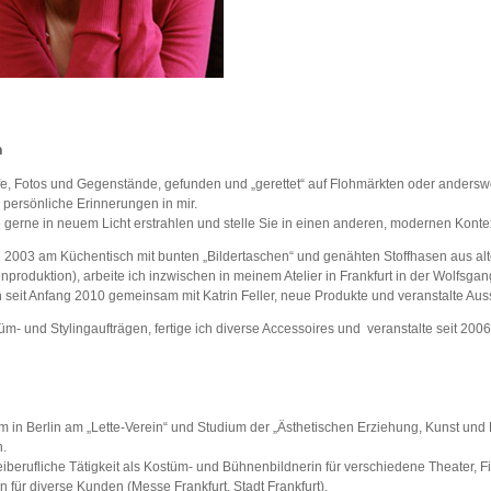
h
ffe, Fotos und Gegenstände, gefunden und „gerettet“ auf Flohmärkten oder ander
persönliche Erinnerungen in mir.
e gerne in neuem Licht erstrahlen und stelle Sie in einen anderen, modernen Konte
2003 am Küchentisch mit bunten „Bildertaschen“ und genähten Stoffhasen aus alten
enproduktion), arbeite ich inzwischen in meinem Atelier in Frankfurt in der Wol
ch seit Anfang 2010 gemeinsam mit Katrin Feller, neue Produkte und veranstalte Au
m- und Stylingaufträgen, fertige ich diverse Accessoires und veranstalte seit 200
 in Berlin am „Lette-Verein“ und Studium der „Ästhetischen Erziehung, Kunst und K
n.
reiberufliche Tätigkeit als Kostüm- und Bühnenbildnerin für verschiedene Theater, 
tin für diverse Kunden (Messe Frankfurt, Stadt Frankfurt).