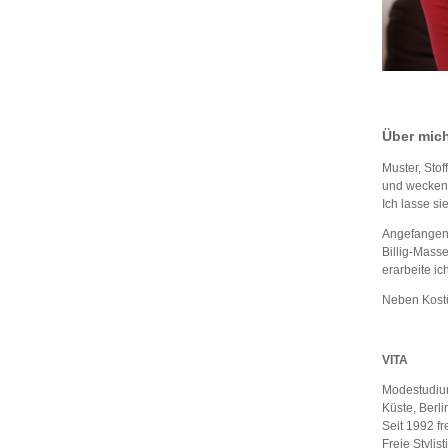
Über mic
Muster, Sto
und wecken 
Ich lasse si
Angefangen 
Billig-Mass
erarbeite i
Neben Kostü
VITA
Modestudium
Küste, Berli
Seit 1992 f
Freie Stylis